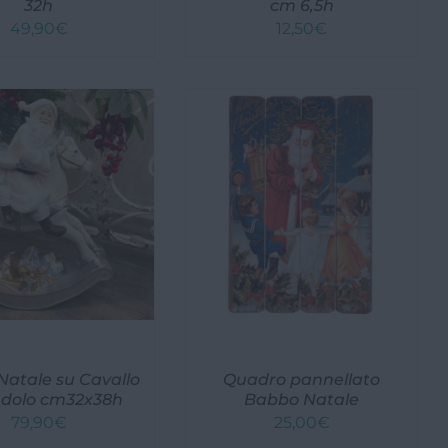
32h
cm 6,5h
49,90
€
12,50
€
atale su Cavallo
Quadro pannellato
ndolo cm32x38h
Babbo Natale
79,90
€
25,00
€