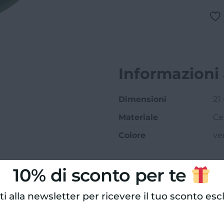
cm
21
quantità
Informazioni
Dimensioni
21 
Materiale
Ce
Colore
ve
Categorie:
Natale
,
Novità
,
Tavo
10% di sconto per te
iti alla newsletter per ricevere il tuo sconto esc