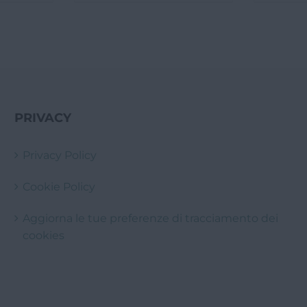
nale
attuale
è:
0€.
35,00€.
PRIVACY
Privacy Policy
Cookie Policy
Aggiorna le tue preferenze di tracciamento dei
cookies