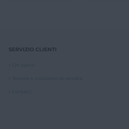
origi
era:
69,9
SERVIZIO CLIENTI
Chi siamo
Termini e condizioni di vendita
Contatti