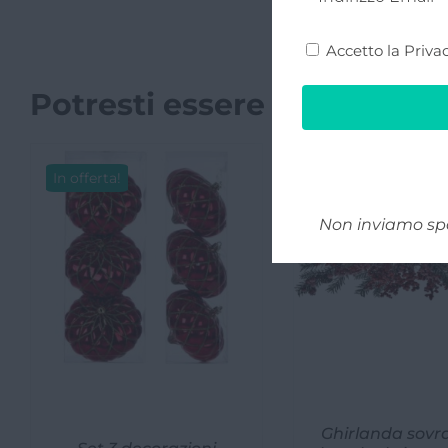
(Obbligatorio)
Privacy
Accetto la
Privac
(Obbligatorio)
Potresti essere interessat
In offerta!
Non inviamo sp
Ghirlanda sovr