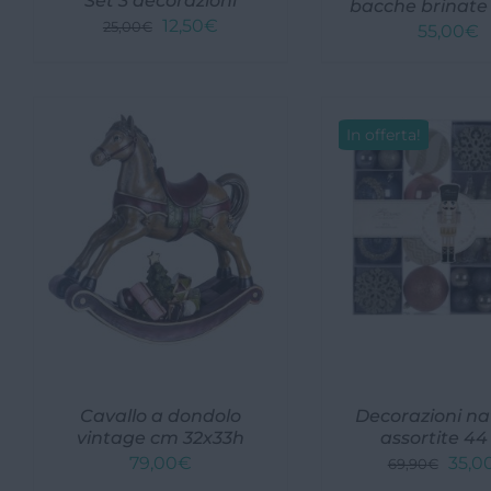
Set 3 decorazioni
bacche brinate
Il
Il
12,50
€
25,00
€
55,00
€
prezzo
prezzo
originale
attuale
era:
è:
25,00€.
12,50€.
In offerta!
Cavallo a dondolo
Decorazioni nat
vintage cm 32x33h
assortite 44
Il
79,00
€
35,0
69,90
€
prez