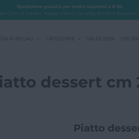
Spedizione gratuita per ordini superiori a € 89
i: Carta di Credito, Paypal, Klarna, Satispay, Bonifico Bancario 
DA AI REGALI
CATEGORIE
SALDI 2026
CHI SI
iatto dessert cm 
Piatto desse