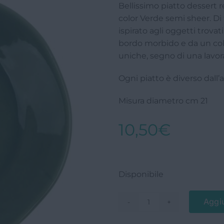
Bellissimo piatto dessert r
color Verde semi sheer. D
ispirato agli oggetti trovati
bordo morbido e da un co
uniche, segno di una lavor
Ogni piatto è diverso dall’a
Misura diametro cm 21
10,50
€
Disponibile
Aggiu
Piatto
dessert