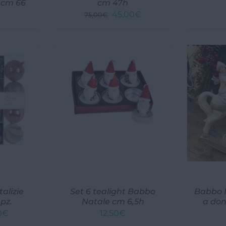
 cm 66
cm 47h
Il
Il
45,00
€
75,00
€
prezzo
prezzo
originale
attuale
era:
è:
75,00€.
45,00€.
alizie
Set 6 tealight Babbo
Babbo N
 pz.
Natale cm 6,5h
a do
Il
0
€
12,50
€
zo
prezzo