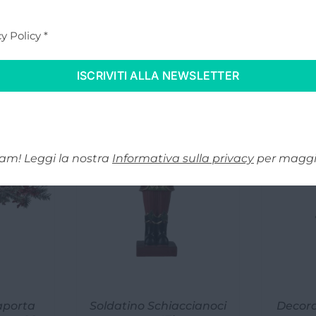
y Policy
*
o anche a…
In offerta!
am! Leggi la nostra
Informativa sulla privacy
per maggio
aporta
Soldatino Schiaccianoci
Decora