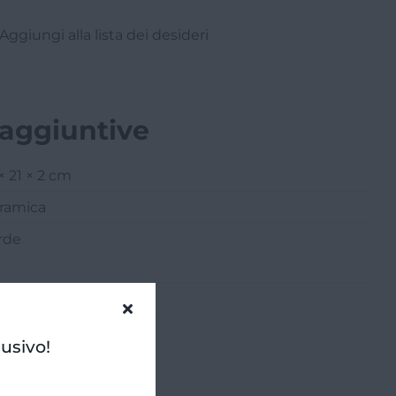
Aggiungi alla lista dei desideri
 aggiuntive
× 21 × 2 cm
ramica
rde
la di Natale
lusivo!