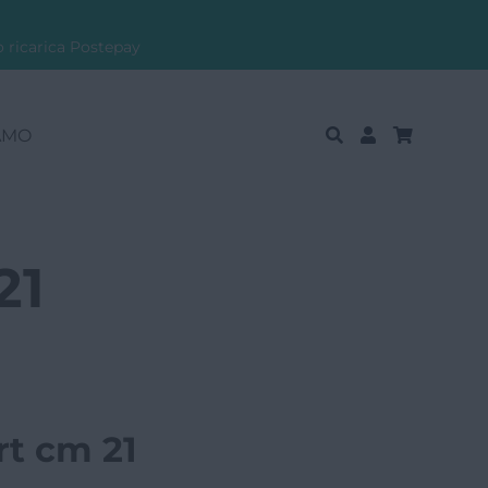
o ricarica Postepay
AMO
21
rt cm 21