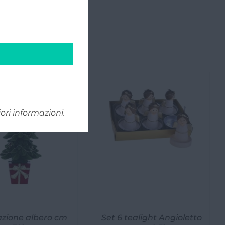
ri informazioni.
zione albero cm
Set 6 tealight Angioletto