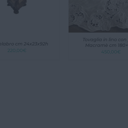
Tovaglia in lino con
labro cm 24x23x92h
Macramè cm 180
220,00
€
450,00
€