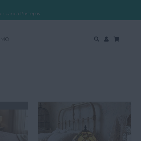
o ricarica Postepay
AMO