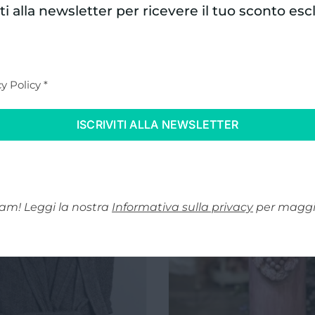
iti alla newsletter per ricevere il tuo sconto esc
y Policy
*
motto cm 100×200
Completo letto matri
Cipria, Made in Italy
Beige/Cipria, Made i
340,00
€
345,00
€
am! Leggi la nostra
Informativa sulla privacy
per maggio