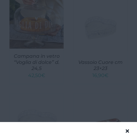
Campana in vetro
“Voglia di dolce” d.
Vassoio Cuore cm
24,5
23×23
42,50
€
16,90
€