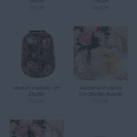
13x10h
17x22h
19,90
€
49,00
€
Vaso in metallo cm
Alzatina in carta
21x25h
cm 25x16h Avorio
75,00
€
14,50
€