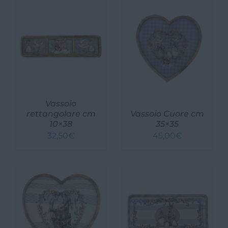
Vassoio
rettangolare cm
Vassoio Cuore cm
10×38
35×35
32,50
€
45,00
€