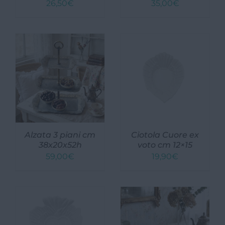
26,50
€
35,00
€
Giardini e Terrazzi
Animali
Fragranze d’ambiente e Saponi
Zucche e zucchette
Buono Regalo
Natale
Alzata 3 piani cm
Ciotola Cuore ex
38x20x52h
voto cm 12×15
PASQUA
59,00
€
19,90
€
Chi siamo
Contatti