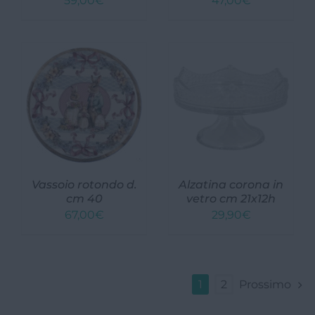
59,00
€
47,00
€
Vassoio rotondo d.
Alzatina corona in
cm 40
vetro cm 21x12h
67,00
€
29,90
€
1
2
Prossimo