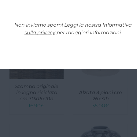
52,00
€
29,90
€
Non inviamo spam! Leggi la nostra
Informativa
Non disponibile
sulla privacy
per maggiori informazioni.
Stampo originale
in legno riciclato
Alzata 3 piani cm
cm 30x15x10h
26x31h
16,90
€
35,00
€