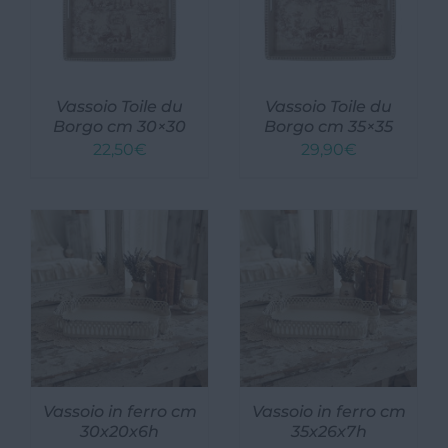
Cucina
Tessile cucina
Vassoio Toile du
Vassoio Toile du
Arredo Bagno
Borgo cm 30×30
Borgo cm 35×35
22,50
€
29,90
€
Tessile
Alzate, Vassoi e Centrotavola
Candelabri e porta candela
Illuminazione in stile
Decorazioni da parete
Appendiabiti e Appendini
Vassoio in ferro cm
Vassoio in ferro cm
30x20x6h
35x26x7h
Ingresso