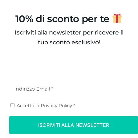
10% di sconto per te
Vassoio
rettangolare in
Vassoio Cuore cm
legno cm 35×15
Iscriviti alla newsletter per ricevere il
26×27
Peony
tuo sconto esclusivo!
22,50
€
25,00
€
Email
(Obbligatorio)
Privacy
Accetto la
Privacy Policy
*
(Obbligatorio)
Vassoio rotondo in
Stampo originale
legno d. cm 35
in legno riciclato
Flower
cm 22,5×7,5h