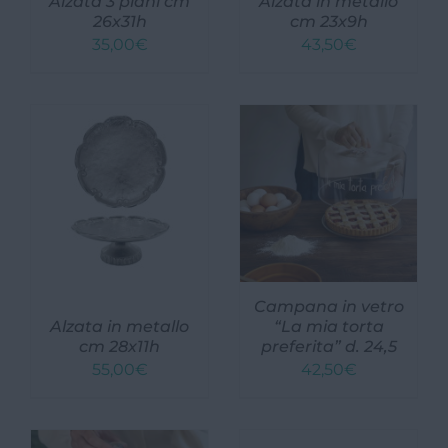
Alzata 3 piani cm
Alzata in metallo
26x31h
cm 23x9h
35,00
€
43,50
€
Campana in vetro
Alzata in metallo
“La mia torta
cm 28x11h
preferita” d. 24,5
55,00
€
42,50
€