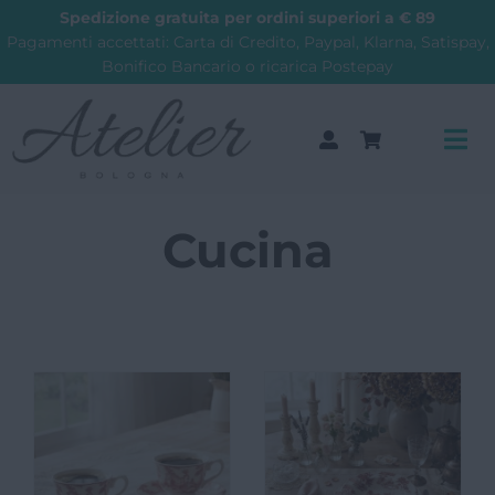
Salta
Spedizione gratuita per ordini superiori a € 89
al
Pagamenti accettati: Carta di Credito, Paypal, Klarna, Satispay,
Bonifico Bancario o ricarica Postepay
contenuto
Tog
Nav
Cerca
Cucina
SALDI 2026
Guida ai regali
Fashion
Arredi
Complementi arredo