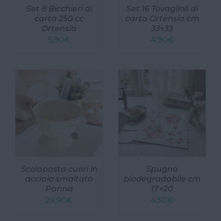
Set 8 Bicchieri di
Set 16 Tovaglioli di
carta 250 cc
carta Ortensia cm
Ortensia
33×33
5,90
€
4,90
€
Scolapasta cuori in
Spugna
acciaio smaltato
biodegradabile cm
Panna
17×20
29,90
€
4,50
€