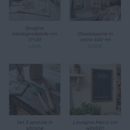
Spugna
biodegradabile cm
Dosasapone in
17×20
vetro 400 ml
4,50
€
12,50
€
Set 2 spatole in
Lavagna Menù cm
silicone
40x60h