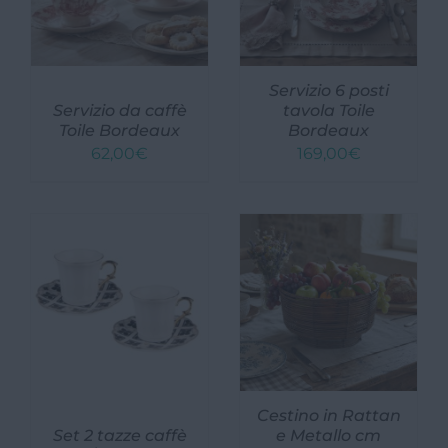
Cucina
Tessile cucina
Servizio 6 posti
Servizio da caffè
tavola Toile
Arredo Bagno
Toile Bordeaux
Bordeaux
62,00
€
169,00
€
Tessile
Alzate, Vassoi e Centrotavola
Candelabri e porta candela
Illuminazione in stile
Decorazioni da parete
Appendiabiti e Appendini
Cestino in Rattan
Ingresso
Set 2 tazze caffè
e Metallo cm