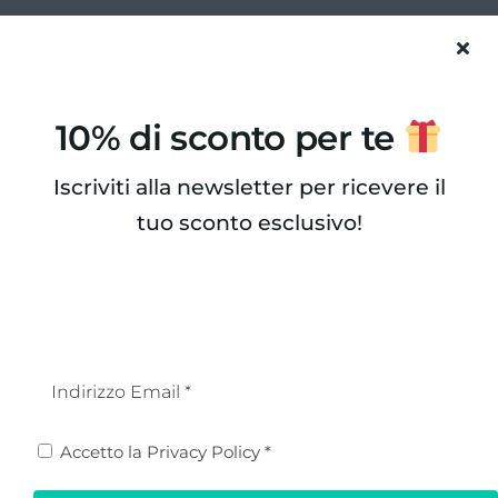
10% di sconto per te
Iscriviti alla newsletter per ricevere il
tuo sconto esclusivo!
Set 8 piatti di carta
Set 8 piatti di carta
cm 27 Tropical
cm 21 Tropical Chic
Chic
5,90
€
7,90
€
Email
(Obbligatorio)
Privacy
Accetto la
Privacy Policy
*
(Obbligatorio)