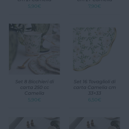
5,90
€
7,90
€
Set 8 Bicchieri di
Set 16 Tovaglioli di
carta 250 cc
carta Camelia cm
Camelia
33×33
5,90
€
6,50
€