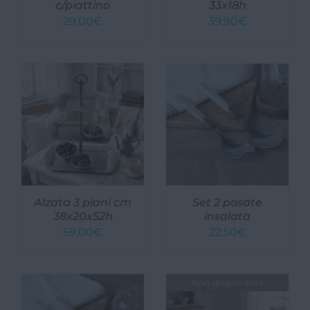
c/piattino
33x18h
29,00
€
39,90
€
Giardini e Terrazzi
Animali
Fragranze d’ambiente e Saponi
Zucche e zucchette
Buono Regalo
Natale
Alzata 3 piani cm
Set 2 posate
PASQUA
38x20x52h
insalata
59,00
€
22,50
€
Chi siamo
Contatti
Non disponibile