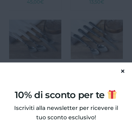
45,00
€
13,50
€
Giardini e Terrazzi
Animali
Fragranze d’ambiente e Saponi
Zucche e zucchette
Buono Regalo
Servizio 16 posate
Set 4 posate per 1
per 4 posti tavola
posto tavola
Natale
49,90
€
13,50
€
PASQUA
10% di sconto per te
Chi siamo
Iscriviti alla newsletter per ricevere il
tuo sconto esclusivo!
Contatti