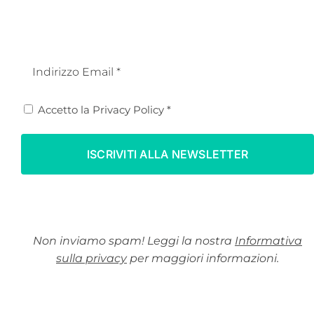
Email
(Obbligatorio)
Set 3 posate
Set 2 posate
formaggio
arrosto
Privacy
Accetto la
Privacy Policy
*
44,00
€
44,00
€
(Obbligatorio)
Non inviamo spam! Leggi la nostra
Informativa
sulla privacy
per maggiori informazioni.
Set 2 posate