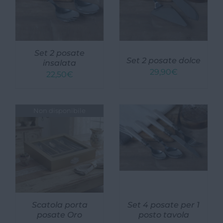
Cucina
Tessile cucina
Set 2 posate
Arredo Bagno
Set 2 posate dolce
insalata
29,90
€
22,50
€
Tessile
Alzate, Vassoi e Centrotavola
Non disponibile
Candelabri e porta candela
Illuminazione in stile
Decorazioni da parete
Appendiabiti e Appendini
Scatola porta
Set 4 posate per 1
posate Oro
posto tavola
Ingresso