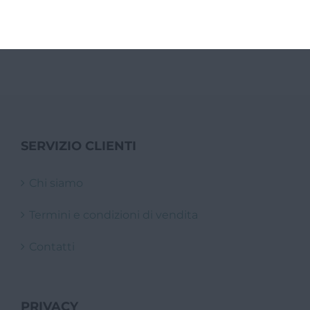
formaggio
38,50
€
SERVIZIO CLIENTI
Chi siamo
Termini e condizioni di vendita
Contatti
PRIVACY