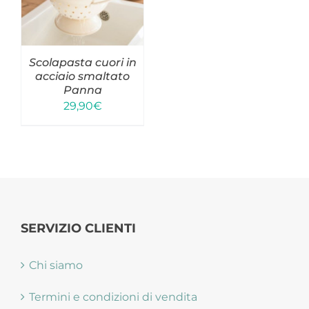
Cucina
Tessile cucina
Scolapasta cuori in
acciaio smaltato
Arredo Bagno
Panna
29,90
€
Tessile
10% di sconto per te
Alzate, Vassoi e Centrotavola
Iscriviti alla newsletter per ricevere il
tuo sconto esclusivo!
Candelabri e porta candela
Illuminazione in stile
SERVIZIO CLIENTI
Decorazioni da parete
Chi siamo
Appendiabiti e Appendini
Termini e condizioni di vendita
Ingresso