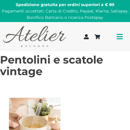
Salta
Spedizione gratuita per ordini superiori a € 89
al
Pagamenti accettati: Carta di Credito, Paypal, Klarna, Satispay,
Bonifico Bancario o ricarica Postepay
contenuto
Tog
Nav
Pentolini e scatole
Cerca
vintage
SALDI 2026
Guida ai regali
Fashion
Arredi
Complementi arredo