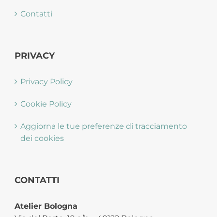
Contatti
Giardini e Terrazzi
Animali
PRIVACY
Fragranze d’ambiente e Saponi
Privacy Policy
Zucche e zucchette
Cookie Policy
Buono Regalo
Aggiorna le tue preferenze di tracciamento
Natale
dei cookies
PASQUA
Chi siamo
CONTATTI
Contatti
Atelier Bologna